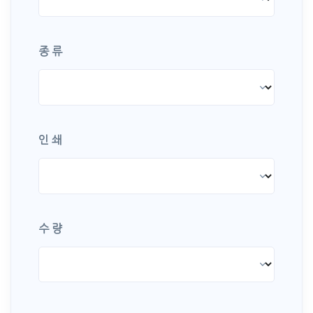
종 류
인 쇄
수 량