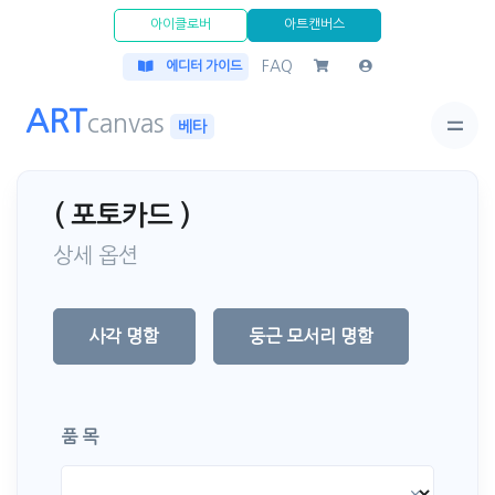
아이클로버
아트캔버스
FAQ
에디터 가이드
ART
canvas
베타
( 포토카드 )
상세 옵션
사각 명함
둥근 모서리 명함
품 목