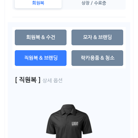
회원복
상장 / 수료증
회원복 & 수건
모자 & 브랜딩
직원복 & 브랜딩
락카용품 & 청소
[ 직원복 ]
상세 옵션