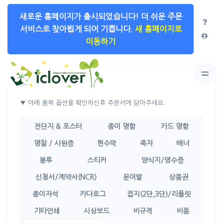
새로운 홈페이지가 출시되었습니다!
더 쉬운 주문
서비스로 찾아뵙게 되어 기쁩니다.
새 홈페이지로
이동하기
상품선택
▼ 아래 품목 옵션을 확인하신후 주문서에 담아주세요.
전단지 & 포스터
종이 명함
카드 명함
명찰 / 사원증
현수막
족자
배너
봉투
스티커
양식지/영수증
신청서/계약서(NCR)
문어발
상품권
종이자석
카다로그
접지(2단,3단)/리플릿
기타인쇄
시상보드
비규격
비품