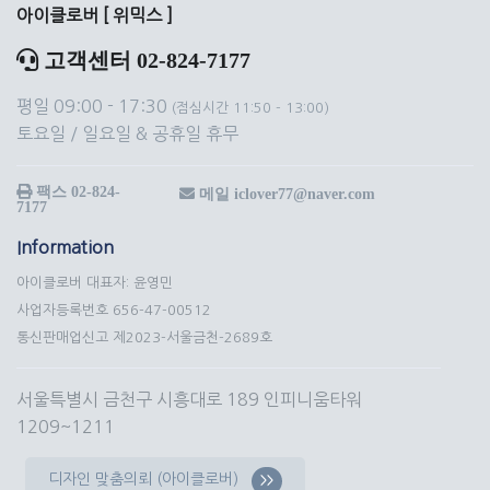
아이클로버 [ 위믹스 ]
고객센터 02-824-7177
평일 09:00 - 17:30
(점심시간 11:50 - 13:00)
토요일 / 일요일 & 공휴일 휴무
팩스 02-824-
메일 iclover77@naver.com
7177
Information
아이클로버 대표자: 윤영민
사업자등록번호 656-47-00512
통신판매업신고 제2023-서울금천-2689호
서울특별시 금천구 시흥대로 189 인피니움타워
1209~1211
디자인 맞춤의뢰 (아이클로버)
>>