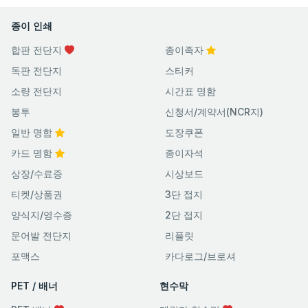
종이 인쇄
합판 전단지
종이족자
독판 전단지
스티커
소량 전단지
시간표 명함
봉투
신청서/계약서(NCR지)
일반 명함
도장쿠폰
카드 명함
종이자석
상장/수료증
시상보드
티켓/상품권
3단 접지
양식지/영수증
2단 접지
문어발 전단지
리플릿
포맥스
카다로그/브로셔
PET / 배너
현수막