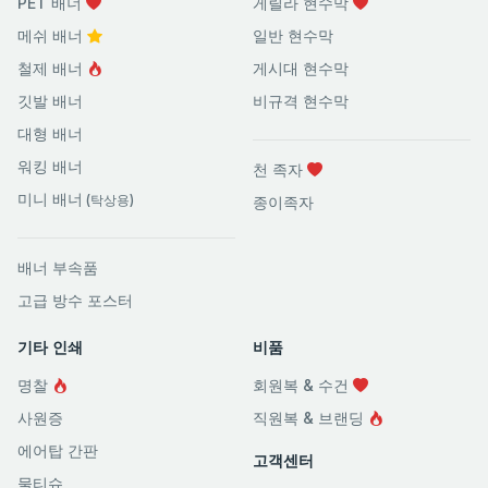
PET 배너
게릴라 현수막
메쉬 배너
일반 현수막
철제 배너
게시대 현수막
깃발 배너
비규격 현수막
대형 배너
워킹 배너
천 족자
미니 배너
(탁상용)
종이족자
배너 부속품
고급 방수 포스터
기타 인쇄
비품
명찰
회원복 & 수건
사원증
직원복 & 브랜딩
에어탑 간판
고객센터
물티슈