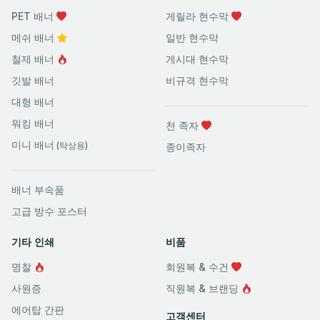
PET 배너
게릴라 현수막
메쉬 배너
일반 현수막
철제 배너
게시대 현수막
깃발 배너
비규격 현수막
대형 배너
워킹 배너
천 족자
미니 배너
(탁상용)
종이족자
배너 부속품
고급 방수 포스터
기타 인쇄
비품
명찰
회원복 & 수건
사원증
직원복 & 브랜딩
에어탑 간판
고객센터