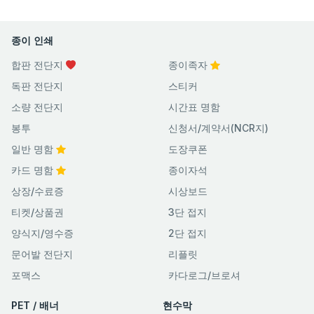
종이 인쇄
합판 전단지
종이족자
독판 전단지
스티커
소량 전단지
시간표 명함
봉투
신청서/계약서(NCR지)
일반 명함
도장쿠폰
카드 명함
종이자석
상장/수료증
시상보드
티켓/상품권
3단 접지
양식지/영수증
2단 접지
문어발 전단지
리플릿
포맥스
카다로그/브로셔
PET / 배너
현수막