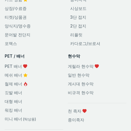
상장/수료증
시상보드
티켓/상품권
3단 접지
양식지/영수증
2단 접지
문어발 전단지
리플릿
포맥스
카다로그/브로셔
PET / 배너
현수막
PET 배너
게릴라 현수막
메쉬 배너
일반 현수막
철제 배너
게시대 현수막
깃발 배너
비규격 현수막
대형 배너
워킹 배너
천 족자
미니 배너
(탁상용)
종이족자