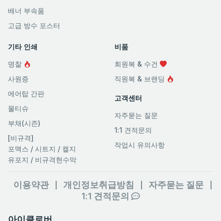
배너 부속품
고급 방수 포스터
기타 인쇄
비품
명찰
회원복 & 수건
사원증
직원복 & 브랜딩
에어탑 간판
고객센터
물티슈
자주묻는 질문
부채(시즌)
1:1 견적문의
[비규격]
작업시 유의사항
포맥스 / 시트지 / 켈지
유포지 / 비규격현수막
이용약관
개인정보취급방침
자주묻는 질문
|
|
|
1:1 견적문의
아이클로버