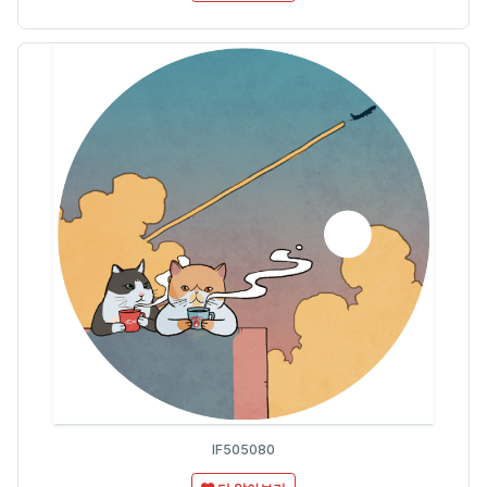
IF505080