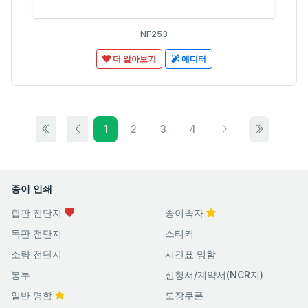
NF253
더 알아보기
에디터
1
2
3
4
종이 인쇄
합판 전단지
종이족자
독판 전단지
스티커
소량 전단지
시간표 명함
봉투
신청서/계약서(NCR지)
일반 명함
도장쿠폰