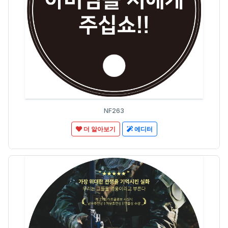
NF263
더 알아보기
에디터