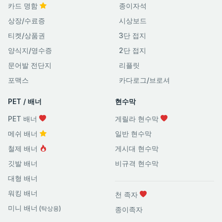
카드 명함
종이자석
상장/수료증
시상보드
티켓/상품권
3단 접지
양식지/영수증
2단 접지
문어발 전단지
리플릿
포맥스
카다로그/브로셔
PET / 배너
현수막
PET 배너
게릴라 현수막
메쉬 배너
일반 현수막
철제 배너
게시대 현수막
깃발 배너
비규격 현수막
대형 배너
워킹 배너
천 족자
미니 배너
(탁상용)
종이족자