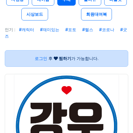
시상보드
회원대여복
인기 :
#캐릭터
#재미있는
#포토
#헬스
#코로나
#굿
즈
로그인
후
찜하기
가 가능합니다.