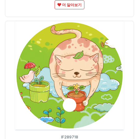
더 알아보기
IF289718