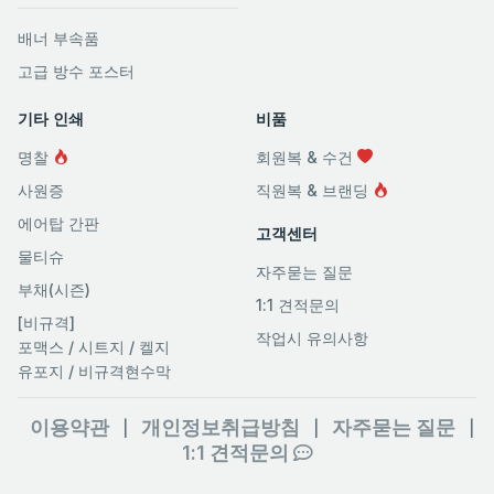
배너 부속품
고급 방수 포스터
기타 인쇄
비품
명찰
회원복 & 수건
사원증
직원복 & 브랜딩
에어탑 간판
고객센터
물티슈
자주묻는 질문
부채(시즌)
1:1 견적문의
[비규격]
작업시 유의사항
포맥스 / 시트지 / 켈지
유포지 / 비규격현수막
이용약관
개인정보취급방침
자주묻는 질문
|
|
|
1:1 견적문의