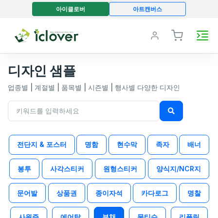
아이클로버
아트캔버스
디자인 샘플
업종별 | 계절별 | 품목별 | 시즌별 | 행사별 다양한 디자인
키
워
드
전단지 & 포스터
명함
현수막
족자
배너
를
입
봉투
사각스티커
원형스티커
양식지/NCR지
력
하
세
문어발
상품권
종이자석
카다로그
명찰
요
사원증
에어탑
부채
물티슈
리플릿