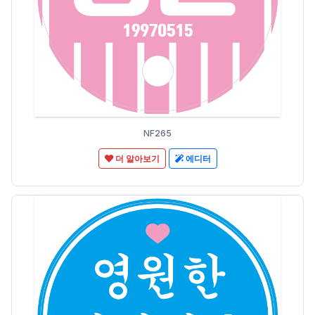
NF265
더 알아보기
에디터