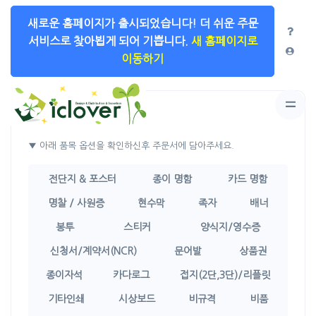
새로운 홈페이지가 출시되었습니다!
더 쉬운 주문
서비스로 찾아뵙게 되어 기쁩니다.
새 홈페이지로
이동하기
상품선택
▼ 아래 품목 옵션을 확인하신후 주문서에 담아주세요.
전단지 & 포스터
종이 명함
카드 명함
명찰 / 사원증
현수막
족자
배너
봉투
스티커
양식지/영수증
신청서/계약서(NCR)
문어발
상품권
종이자석
카다로그
접지(2단,3단)/리플릿
기타인쇄
시상보드
비규격
비품