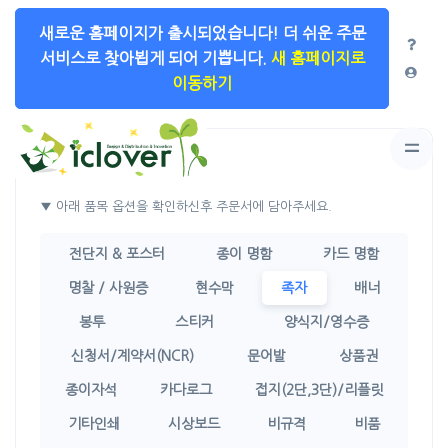
새로운 홈페이지가 출시되었습니다!
더 쉬운 주문
서비스로 찾아뵙게 되어 기쁩니다.
새 홈페이지로
이동하기
상품선택
▼ 아래 품목 옵션을 확인하신후 주문서에 담아주세요.
전단지 & 포스터
종이 명함
카드 명함
명찰 / 사원증
현수막
족자
배너
봉투
스티커
양식지/영수증
신청서/계약서(NCR)
문어발
상품권
종이자석
카다로그
접지(2단,3단)/리플릿
기타인쇄
시상보드
비규격
비품