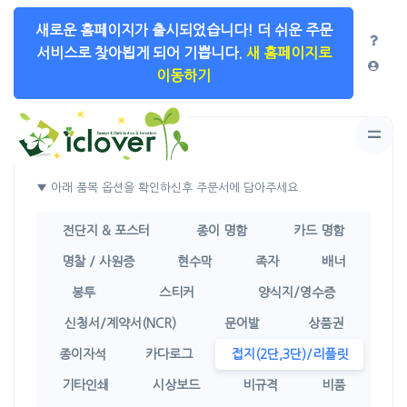
새로운 홈페이지가 출시되었습니다!
더 쉬운 주문
서비스로 찾아뵙게 되어 기쁩니다.
새 홈페이지로
이동하기
상품선택
▼ 아래 품목 옵션을 확인하신후 주문서에 담아주세요.
전단지 & 포스터
종이 명함
카드 명함
명찰 / 사원증
현수막
족자
배너
봉투
스티커
양식지/영수증
신청서/계약서(NCR)
문어발
상품권
종이자석
카다로그
접지(2단,3단)/리플릿
기타인쇄
시상보드
비규격
비품