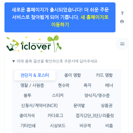
새로운 홈페이지가 출시되었습니다!
더 쉬운 주문
서비스로 찾아뵙게 되어 기쁩니다.
새 홈페이지로
이동하기
상품선택
▼ 아래 품목 옵션을 확인하신후 주문서에 담아주세요.
전단지 & 포스터
종이 명함
카드 명함
명찰 / 사원증
현수막
족자
배너
봉투
스티커
양식지/영수증
신청서/계약서(NCR)
문어발
상품권
종이자석
카다로그
접지(2단,3단)/리플릿
기타인쇄
시상보드
비규격
비품